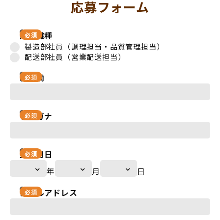
応募フォーム
応募職種
必須
製造部社員（調理担当・品質管理担当）
配送部社員（営業配送担当）
お名前
必須
フリガナ
必須
生年月日
必須
年
月
日
メールアドレス
必須